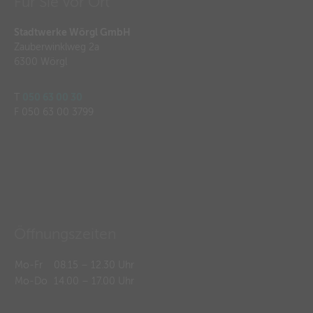
Für Sie vor Ort
Stadtwerke Wörgl GmbH
Zauberwinklweg 2a
6300 Wörgl
T
050 63 00 30
F 050 63 00 3799
Öffnungszeiten
Mo-Fr
08.15 – 12.30 Uhr
Mo-Do
14.00 – 17.00 Uhr