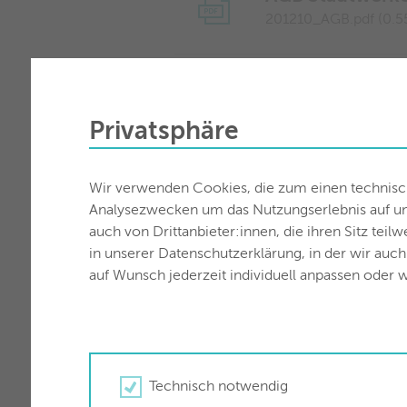
201210_AGB.pdf (0.5
Allgemeine Str
220908_ALB_clean.pd
Privatsphäre
Allgemeine Str
Wir verwenden Cookies, die zum einen technisch 
2026
Analysezwecken um das Nutzungserlebnis auf unse
260608_ALB_web.pdf
auch von Drittanbieter:innen, die ihren Sitz teil
in unserer Datenschutzerklärung, in der wir auc
auf Wunsch jederzeit individuell anpassen oder w
AGB Wörgl Wä
250116_AGB.pdf (0.5
AGB wörglWEB
Technisch notwendig
240328_AGB_woergl