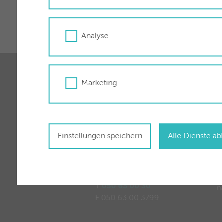
Analyse
Marketing
Für Sie vor Ort
Ö
Stadtwerke Wörgl GmbH
Einstellungen speichern
Alle Dienste a
M
Zauberwinklweg 2a
6300 Wörgl
W
T
050 63 00 30
n
F 050 63 00 3799