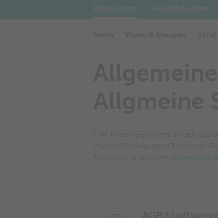
Privatkunden
Geschäftskunden
Veranstaltungen in Wörgl
AGB + ALB
Werbeflächen in Wörgl
Startseite
AGB + ALB
Strom
Wasser & Abwasser
Abfall
Allgemeine
Allgmeine 
Hier finden Sie unsere aktuell gült
Weitere Bedingungen für unsere Ge
finden Sie in unserem
Downloadce
AGB Stadtwerk