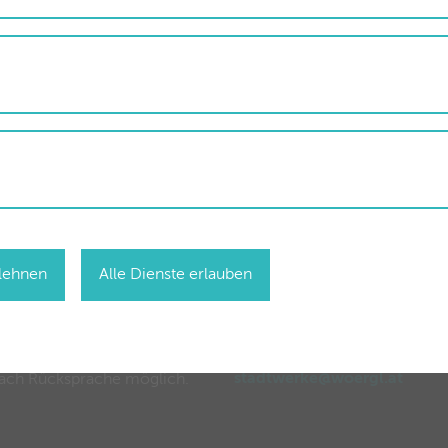
ffnungszeiten
Störungs-Hotline für
Strom, Wasser,
Abwasser, Wärme
blehnen
Alle Dienste erlauben
o-Fr
08.15 – 12.30 Uhr
Mo-Do
14.00 – 17.00 Uhr
050 63 00 63
eitere Termine sind gerne
stadtwerke@woergl.at
ach Rücksprache möglich.