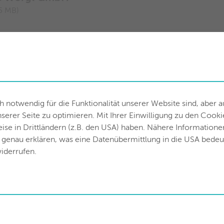
5 MB)
omlieferbedingungen
f (0.57 MB)
omlieferbedingungen für Neukund:innen ab 01
notwendig für die Funktionalität unserer Website sind, aber 
rer Seite zu optimieren. Mit Ihrer Einwilligung zu den Cooki
 (0.09 MB)
weise in Drittländern (z.B. den USA) haben. Nähere Information
h genau erklären, was eine Datenübermittlung in die USA bede
iderrufen.
rme GmbH
4 MB)
WEB_PDFA.pdf (0.6 MB)