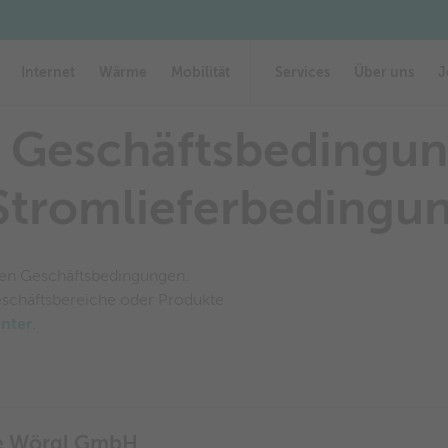
Leitungsauskunft
Leitungsauskunft
Formulare & Downloads
Formulare & Downloads
Internet
Wärme
Mobilität
Services
Über uns
J
 Geschäftsbedingu
Stromlieferbedingu
igen Geschäftsbedingungen.
schäftsbereiche oder Produkte
nter
.
e Wörgl GmbH