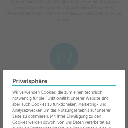
Unseren Kundinnen und Kunden lassen wir einen exklusiven
Service zu Gute kommen. Aus allen Bereichen unseres
Unternehmens entwickeln wir Vorteile, die Sie kostenlos nutzen
können.
Privatsphäre
Baustelleninfos
Wir verwenden Cookies, die zum einen technisch
Bleiben Sie über neue Straßensperren oder
notwendig für die Funktionalität unserer Website sind,
Verkehrsbehinderungen aktuell informiert.
aber auch Cookies zu funktionellen, Marketing- und
Analysezwecken um das Nutzungserlebnis auf unserer
Seite zu optimieren. Mit Ihrer Einwilligung zu den
Cookies werden sowohl von uns Daten verarbeitet als