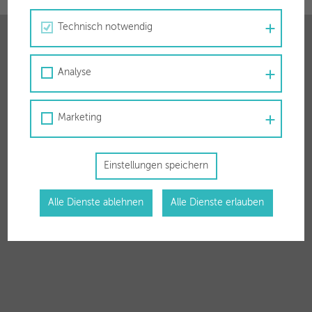
Technisch notwendig
Analyse
Für Sie vor Ort
Marketing
Stadtwerke Wörgl GmbH
Zauberwinklweg 2a
6300 Wörgl
Einstellungen speichern
T
050 63 00 30
F 050 63 00 3799
Alle Dienste ablehnen
Alle Dienste erlauben