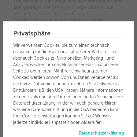
Energieerzeugung vorwiegend auf Basis erneuerbarer
Energieträger:
Die benötigte Energie wird auf Basis
erneuerbarer Energieträger oder durch
Energierückgewinnung zur Verfügung gestellt.
Privatsphäre
Dabei sollen die zu entwickelnden Ziele und Maßnahmen
folgende Prämissen erfüllen:
Wir verwenden Cookies, die zum einen technisch
notwendig für die Funktionalität unserer Website sind,
Keine Komforteinschränkung für die Bevölkerung oder
aber auch Cookies zu funktionellen, Marketing- und
sonstige Betroffene
Analysezwecken um das Nutzungserlebnis auf unserer
Seite zu optimieren. Mit Ihrer Einwilligung zu den
Höchste Effizienz und Effektivität in Bezug auf
Cookies werden sowohl von uns Daten verarbeitet als
Kosten/Nutzen
auch von Drittanbieter:innen, die ihren Sitz teilweise in
Nutzung lokaler Ressourcen
Drittländern (z.B. den USA) haben. Nähere Informationen
zu den Tools und den Partner:innen finden Sie in unserer
Einbindung eines möglichst großen Bevölkerungskreises
Datenschutzerklärung, in der wir auch genau erklären,
(Alle machen mit!)
was eine Datenübermittlung in die USA bedeuten kann.
Ihre Cookie-Einstellungen können Sie auf Wunsch
Beim eigenen Tun und Handeln ist die Stadtgemeinde Wörgl
jederzeit individuell anpassen oder widerrufen.
ein Vorbild in Sachen Energie und Klimaschutz.
Datenschutzerklärung