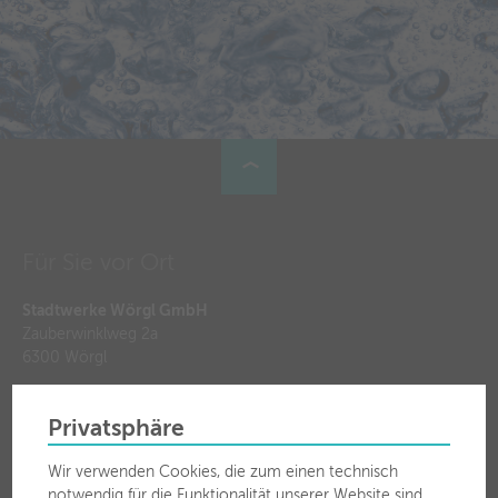
Für Sie vor Ort
Stadtwerke Wörgl GmbH
Zauberwinklweg 2a
6300 Wörgl
T
050 63 00 30
Privatsphäre
F 050 63 00 3799
Wir verwenden Cookies, die zum einen technisch
notwendig für die Funktionalität unserer Website sind,