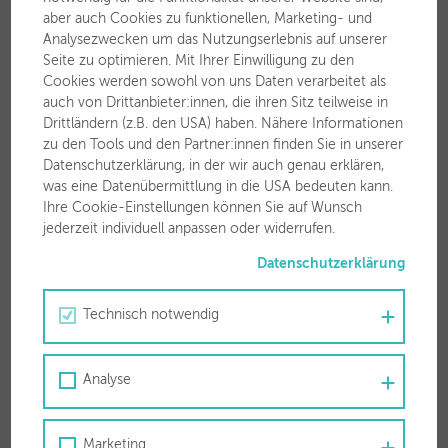
aber auch Cookies zu funktionellen, Marketing- und
Analysezwecken um das Nutzungserlebnis auf unserer
Seite zu optimieren. Mit Ihrer Einwilligung zu den
Cookies werden sowohl von uns Daten verarbeitet als
auch von Drittanbieter:innen, die ihren Sitz teilweise in
Öffnungszeiten
Drittländern (z.B. den USA) haben. Nähere Informationen
zu den Tools und den Partner:innen finden Sie in unserer
Mo-Fr
08.15 – 12.30 Uhr
Datenschutzerklärung, in der wir auch genau erklären,
was eine Datenübermittlung in die USA bedeuten kann.
Mo-Do
14.00 – 17.00 Uhr
Ihre Cookie-Einstellungen können Sie auf Wunsch
jederzeit individuell anpassen oder widerrufen.
Weitere Termine sind gerne nach Rücksprache möglich.
Datenschutzerklärung
Technisch notwendig
Störungs-Hotline für Strom, Wasser,
Analyse
Abwasser, Wärme
050 63 00 63
Marketing