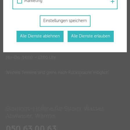
Marketing
Einstellungen speichern
Alle Dienste ablehnen
Alle Dienste erlauben
Öffnungszeiten
Mo-Fr
08.15 – 12.30 Uhr
Mo-Do
14.00 – 17.00 Uhr
Weitere Termine sind gerne nach Rücksprache möglich.
Störungs-Hotline für Strom, Wasser,
Abwasser, Wärme
050 63 00 63