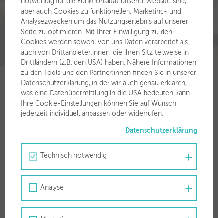
notwendig für die Funktionalität unserer Website sind,
aber auch Cookies zu funktionellen, Marketing- und
Analysezwecken um das Nutzungserlebnis auf unserer
Seite zu optimieren. Mit Ihrer Einwilligung zu den
Cookies werden sowohl von uns Daten verarbeitet als
auch von Drittanbieter:innen, die ihren Sitz teilweise in
Drittländern (z.B. den USA) haben. Nähere Informationen
zu den Tools und den Partner:innen finden Sie in unserer
Datenschutzerklärung, in der wir auch genau erklären,
was eine Datenübermittlung in die USA bedeuten kann.
Ihre Cookie-Einstellungen können Sie auf Wunsch
jederzeit individuell anpassen oder widerrufen.
Für Sie vor Ort
Datenschutzerklärung
Stadtwerke Wörgl GmbH
Zauberwinklweg 2a
Technisch notwendig
6300 Wörgl
T
050 63 00 30
Analyse
F 050 63 00 3799