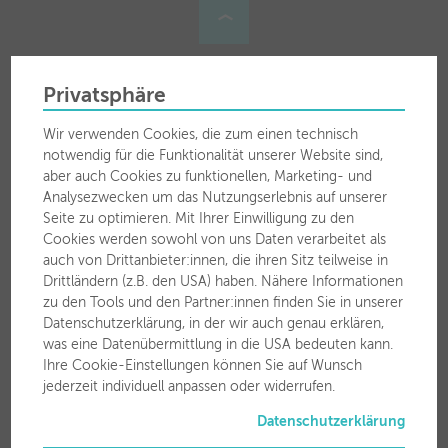
Privatsphäre
Für Sie vor Ort
Wir verwenden Cookies, die zum einen technisch
Stadtwerke Wörgl GmbH
notwendig für die Funktionalität unserer Website sind,
Zauberwinklweg 2a
aber auch Cookies zu funktionellen, Marketing- und
6300 Wörgl
Analysezwecken um das Nutzungserlebnis auf unserer
Seite zu optimieren. Mit Ihrer Einwilligung zu den
Cookies werden sowohl von uns Daten verarbeitet als
T
050 63 00 30
auch von Drittanbieter:innen, die ihren Sitz teilweise in
F 050 63 00 3799
Drittländern (z.B. den USA) haben. Nähere Informationen
zu den Tools und den Partner:innen finden Sie in unserer
Datenschutzerklärung, in der wir auch genau erklären,
was eine Datenübermittlung in die USA bedeuten kann.
Ihre Cookie-Einstellungen können Sie auf Wunsch
jederzeit individuell anpassen oder widerrufen.
Datenschutzerklärung
Öffnungszeiten