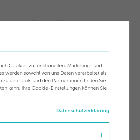
eits seit über 20 Jahren. 1998
internet der Zukunft. Kürzere
es Glasfaserinternets auf den
auch Cookies zu funktionellen, Marketing- und
es werden sowohl von uns Daten verarbeitet als
n Angath, Angerberg, Mariastein
en zu den Tools und den Partner:innen finden Sie
ember von einer
uten kann. Ihre Cookie-Einstellungen können Sie
n Region viele Gemeinden im Brixen
in Zukunft auch in diesen
Datenschutzerklärung
Serviceverbesserung bieten. Die
ndern bieten auch viele
rvice und Spitzenqualität schnell