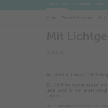
Privatkunden
Geschäftskunden
Veranstaltungen in Wörgl
AGB + ALB
Werbeflächen in Wörgl
Startseite
News
Mit Lich
Strom
Wasser & Abwasser
Abfall
Mit Lichtg
16.12.2019
Ab sofort mit bis zu 1.000 Mega
Zur Einführung der neuen Inte
jetzt rasch für ein neues wörg
Jahres.
Neue Maßstäbe setzt wörglWEB mit 