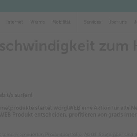
Leitungsauskunft
Leitungsauskunft
Formulare & Downloads
Formulare & Downloads
tgeschwindigkeit zum Heimvorteil
Internet
Wärme
Mobilität
Services
Über uns
J
eschwindigkeit zum 
bit/s surfen!
rnetprodukte startet wörglWEB eine Aktion für alle 
lWEB Produkt entscheiden, profitieren von gratis Inte
seinem erneuerten Produktportfolio. Ab 01. September sind d