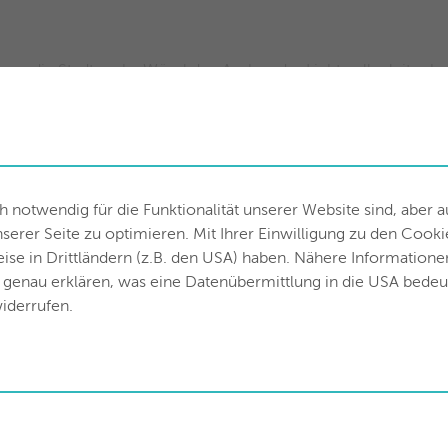
gen die Stadtwerke Wörgl den Ausbau der Lichtwellenleiter ber
Einführung von Glasfaserprodukten. Glasfaser ist das Breitband
chnellere Übermittlung der Datenmengen bringen die Vorteile d
EGION
notwendig für die Funktionalität unserer Website sind, aber 
rer Seite zu optimieren. Mit Ihrer Einwilligung zu den Cooki
n Wörgl verfügbar, sondern auch in den umliegenden Gemeinde
weise in Drittländern (z.B. den USA) haben. Nähere Information
bichl profitieren die Kunden der Stadtwerke Wörgl ab 01. Sept
h genau erklären, was eine Datenübermittlung in die USA bede
 1.000 Mbit/s. Die Stadtwerke Wörgl begleiten in der gesamte
iderrufen.
Planung und dem Betrieb deren Glasfasernetze. wörglWEB wird 
 möchte man vor allem den Privatkunden eine Qualitäts- und 
ndigkeiten entsprechen nicht nur dem heutigen Standard, so
n.
en wörglWEB-Team ist es uns möglich, der gesamten Region Se