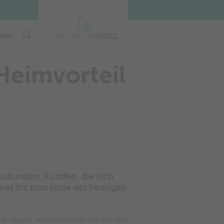
gerne vorab an den nächsten
€ 23,90
Termin.
€ 2,00
AB
/
AB
/ STUNDE
MONAT
obs
Heimvorteil
Neukunden. Kunden, die sich
rnet bis zum Ende des heurigen
ie neuen, schnelleren Produkte von