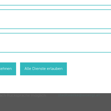
ltnis zu bieten. Internet mit Heimvorteil“, ist Mag. (FH) Reinh
ale Dienstleistungen stolz.
ffnungszeiten
Störungs-Hotline für
Strom, Wasser,
Abwasser, Wärme
blehnen
Alle Dienste erlauben
o-Fr
08.15 – 12.30 Uhr
Mo-Do
14.00 – 17.00 Uhr
050 63 00 63
eitere Termine sind gerne
stadtwerke@woergl.at
ach Rücksprache möglich.