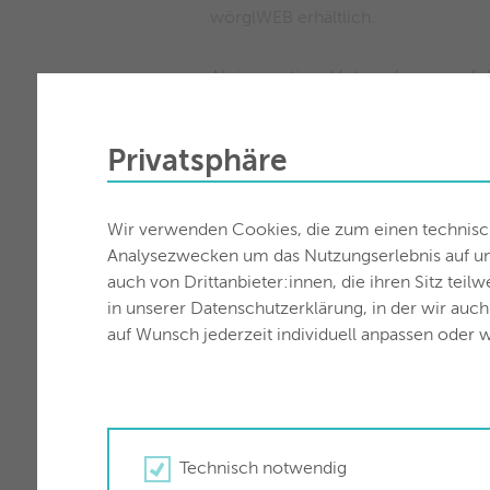
wörglWEB erhältlich.
Als innovatives Unternehmen verfol
begann man mit der Errichtung und 
Wartezeiten, höhere Qualität und s
Privatsphäre
Punkt.
INTERNET FÜR DIE GANZE R
Wir verwenden Cookies, die zum einen technisch 
Analysezwecken um das Nutzungserlebnis auf unse
Die Produkte sind aber nicht nur i
auch von Drittanbieter:innen, die ihren Sitz teil
sowie Reith i. Alpbachtal und Kirch
in unserer Datenschutzerklärung, in der wir auc
Internetgeschwindigkeit von bis zu
auf Wunsch jederzeit individuell anpassen oder w
und Leukental bei der Konzeption, 
Regionen verfügbar sein.
Mit den neuen Glasfaser-Produkten
erhöhten Down- bzw. Uploadgeschwi
Mehrwerte und Zusatzfunktionen a
Technisch notwendig
„Mit unserem agilen und kompetent