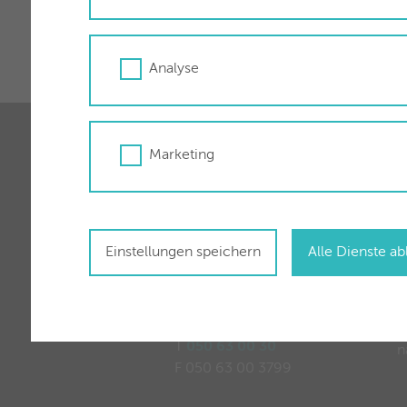
und mit besten Preis-Leistungsverhä
Stadtwerke Wörgl, auf diese kommun
Analyse
Marketing
Für Sie vor Ort
Ö
Einstellungen speichern
Alle Dienste a
Stadtwerke Wörgl GmbH
M
Zauberwinklweg 2a
6300 Wörgl
W
T
050 63 00 30
n
F 050 63 00 3799