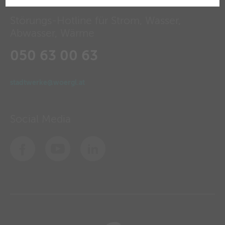
Störungs-Hotline für Strom, Wasser,
Abwasser, Wärme
050 63 00 63
stadtwerke@woergl.at
Social Media