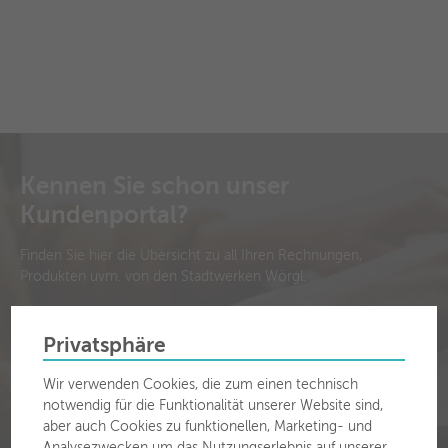
Kennen Sie schon unser
Kundenportal?
Finden Sie hier die Übersicht zu all Ihren Rechnungen,
Produkten uvm. von den Stadtwerken Wörgl.
Hier geht's zum Kundenportal
Privatsphäre
Wir verwenden Cookies, die zum einen technisch
notwendig für die Funktionalität unserer Website sind,
aber auch Cookies zu funktionellen, Marketing- und
Analysezwecken um das Nutzungserlebnis auf unserer