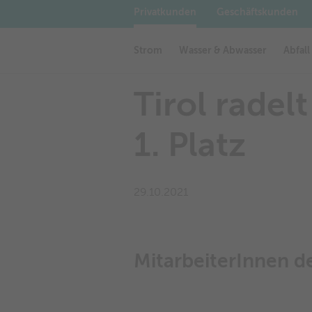
Privatkunden
Geschäftskunden
Veranstaltungen in Wörgl
AGB + ALB
Werbeflächen in Wörgl
Startseite
News
Tirol rad
Strom
Wasser & Abwasser
Abfall
Tirol radel
1. Platz
29.10.2021
MitarbeiterInnen d