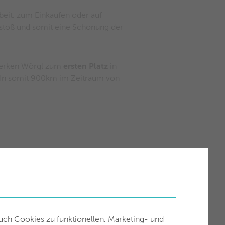
beit, zum Einkaufen oder auf
stoß und somit eine Schonung der
werken Wörgl zum
ersten Platz
in
terIn somit 900km im Zeitraum von
auch Cookies zu funktionellen, Marketing- und