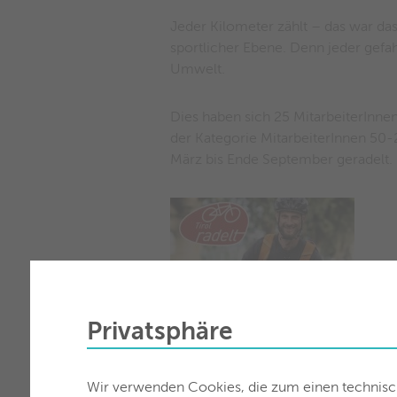
Jeder Kilometer zählt – das war das
sportlicher Ebene. Denn jeder gef
Umwelt.
Dies haben sich 25 MitarbeiterIn
der Kategorie MitarbeiterInnen 50-
März bis Ende September geradelt.
Privatsphäre
Wir verwenden Cookies, die zum einen technisch 