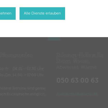
blehnen
Alle Dienste erlauben
ffnungszeiten
Störungs-Hotline für
Strom, Wasser,
Abwasser, Wärme
o-Fr
08.15 – 12.30 Uhr
Mo-Do
14.00 – 17.00 Uhr
050 63 00 63
eitere Termine sind gerne
stadtwerke@woergl.at
ach Rücksprache möglich.