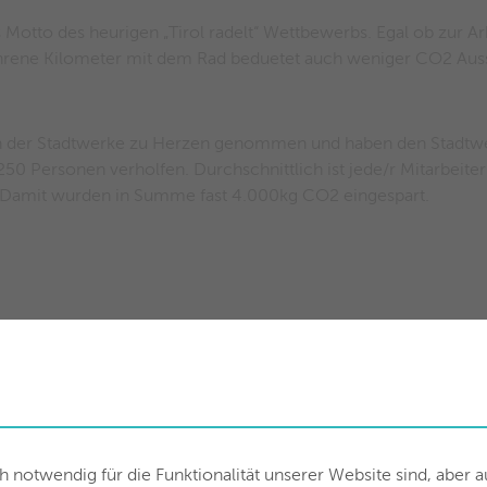
 Motto des heurigen „Tirol radelt“ Wettbewerbs. Egal ob zur Ar
ahrene Kilometer mit dem Rad beduetet auch weniger CO2 Aus
nen der Stadtwerke zu Herzen genommen und haben den Stadt
250 Personen verholfen. Durchschnittlich ist jede/r Mitarbei
 Damit wurden in Summe fast 4.000kg CO2 eingespart.
notwendig für die Funktionalität unserer Website sind, aber 