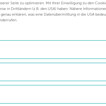
rer Seite zu optimieren. Mit Ihrer Einwilligung zu den Cooki
weise in Drittländern (z.B. den USA) haben. Nähere Information
h genau erklären, was eine Datenübermittlung in die USA bede
iderrufen.
hon unser Kundenportal?
ll Ihren Rechnungen, Produkten uvm. von den