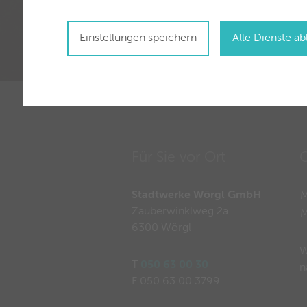
Einstellungen speichern
Alle Dienste a
Für Sie vor Ort
Ö
Stadtwerke Wörgl GmbH
M
Zauberwinklweg 2a
6300 Wörgl
W
T
050 63 00 30
n
F 050 63 00 3799