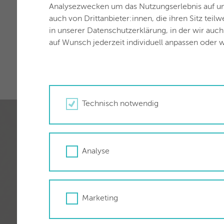
Analysezwecken um das Nutzungserlebnis auf unse
auch von Drittanbieter:innen, die ihren Sitz teil
in unserer Datenschutzerklärung, in der wir auc
auf Wunsch jederzeit individuell anpassen oder w
Technisch notwendig
Kennen Sie sc
Analyse
Finden Sie hier die Übersicht zu a
Stadtwerken Wörgl.
Marketing
Hier geht's zum Kundenportal