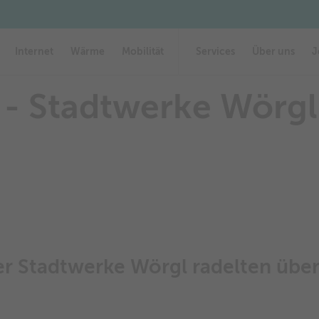
Leitungsauskunft
Leitungsauskunft
Formulare & Downloads
Formulare & Downloads
elt – Stadtwerke Wörgl erradelten 1. Platz
Internet
Wärme
Mobilität
Services
Über uns
J
t - Stadtwerke Wörgl
er Stadtwerke Wörgl radelten übe