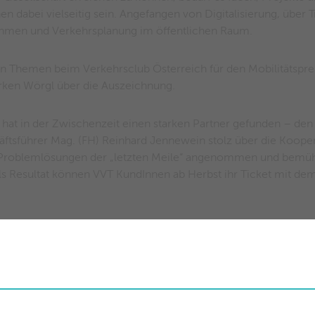
 dabei vielseitig sein. Angefangen von Digitalisierung, über Tr
hmen und Verkehrsplanung im öffentlichen Raum.
n Themen beim Verkehrsclub Österreich für den Mobilitätspr
erken Wörgl über die Auszeichnung.
 hat in der Zwischenzeit einen starken Partner gefunden – den
äftsführer Mag. (FH) Reinhard Jennewein stolz über die Koop
mit Problemlösungen der „letzten Meile“ angenommen und bemü
ls Resultat können VVT KundInnen ab Herbst ihr Ticket mit de
haben wir einen Wunschpartner. Die gute Zusammenarbeit und
nung des Mobilitätspreises,“ so der Geschäftsführer der Stadtw
die Kooperationsbereitschaft und hoffe, dass wir gemeinsam