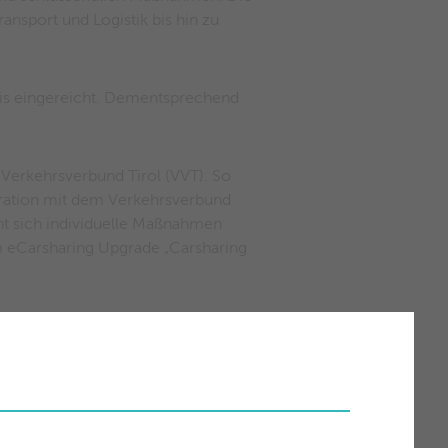
ansport und Logistik bis hin zu
eis eingereicht. Dementsprechend
 Verkehrsverbund Tirol (VVT). So
eration mit dem Verkehrsverbund
ht sich individuelle Maßnahmen
m eCarsharing Upgrade „Carsharing
 der gegenseitige Austausch
erke Wörgl. „Ich bedanke mich in
 einen wertvollen Beitrag zur