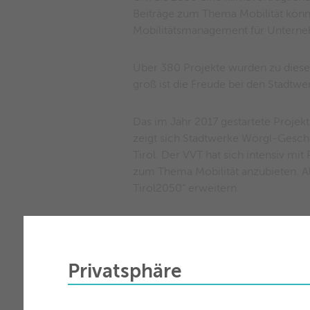
Beiträge zum Thema Mobilität können
Mobilitätsmanagement für Unterne
Über 380 Projekte wurden zu diese
groß ist die Freude bei den Stadtw
Das im Jahr 2017 gestartete Projekt
zeigt sich Stadtwerke Wörgl-Gesch
Tirol. Der VVT hat sich intensiv 
zum Thema Mobilität anzubieten. A
Tirol2050“ erweitern.
„Mit dem Tiroler Verkehrsverbund 
führten letztlich auch zur Auszeich
diesem Zusammenhang beim VVT für 
Privatsphäre
Mobilitätswende leisten können“.