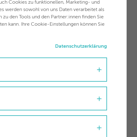
ch zum Gewinn des VCÖ-
auch Cookies zu funktionellen, Marketing- und
litätslösungen in Tirol haben.
es werden sowohl von uns Daten verarbeitet als
 Die Kombination unterschiedlicher
en zu den Tools und den Partner:innen finden Sie
tät anbieten zu können, weshalb
uten kann. Ihre Cookie-Einstellungen können Sie
Datenschutzerklärung