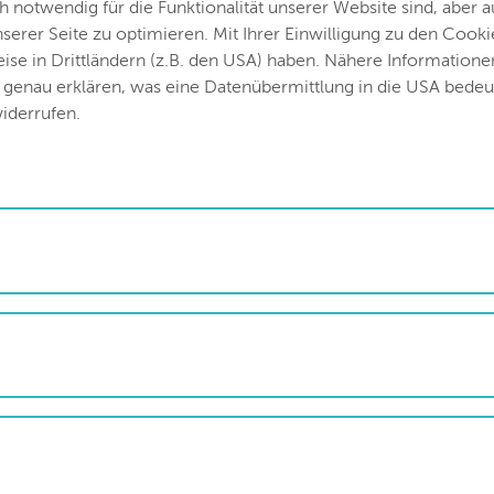
 Jug dazu: „Wir gratulieren unserem Partner floMOBIL herzli
notwendig für die Funktionalität unserer Website sind, aber 
hnung zeigt einmal mehr, welchen Stellenwert alternative Mobi
rer Seite zu optimieren. Mit Ihrer Einwilligung zu den Cooki
ei Bus- und Bahn auf, sie muss vielmehr weitergedacht werden.
weise in Drittländern (z.B. den USA) haben. Nähere Information
gt uns dazu, unseren KundInnen neue Möglichkeiten der Mobili
h genau erklären, was eine Datenübermittlung in die USA bede
Integration des eCarsharings in den VVT-Ticketshop freuen.“
iderrufen.