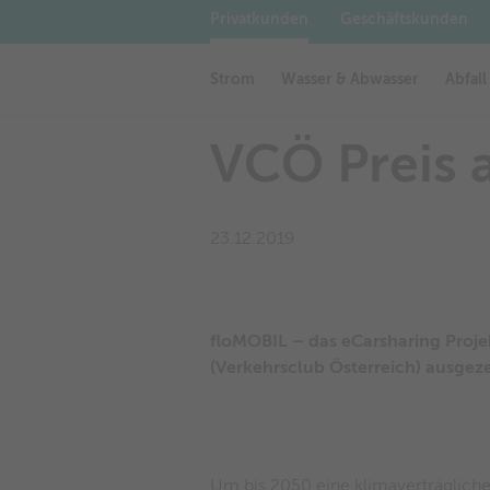
Privatkunden
Geschäftskunden
Veranstaltungen in Wörgl
AGB + ALB
Werbeflächen in Wörgl
Startseite
News
VCÖ Prei
Strom
Wasser & Abwasser
Abfall
VCÖ Preis 
23.12.2019
floMOBIL – das eCarsharing Proje
(Verkehrsclub Österreich) ausgez
Um bis 2050 eine klimaverträgliche