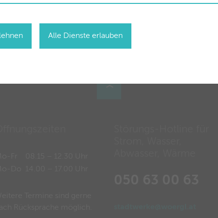
blehnen
Alle Dienste erlauben
ffnungszeiten
Störungs-Hotline für
Strom, Wasser,
Abwasser, Wärme
o-Fr
08.15 – 12.30 Uhr
Mo-Do
14.00 – 17.00 Uhr
050 63 00 63
eitere Termine sind gerne
stadtwerke@woergl.at
ach Rücksprache möglich.