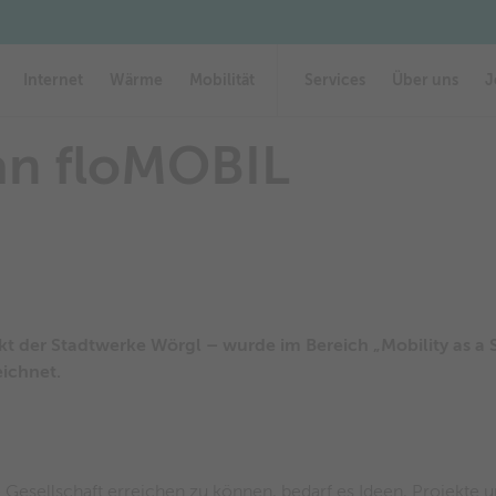
Leitungsauskunft
Leitungsauskunft
Formulare & Downloads
Formulare & Downloads
s an floMOBIL
Internet
Wärme
Mobilität
Services
Über uns
J
an floMOBIL
kt der Stadtwerke Wörgl – wurde im Bereich „Mobility as a
eichnet.
 Gesellschaft erreichen zu können, bedarf es Ideen, Projekte