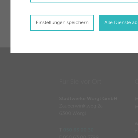
Einstellungen speichern
Alle Dienste a
Für Sie vor Ort
Ö
Stadtwerke Wörgl GmbH
M
Zauberwinklweg 2a
6300 Wörgl
W
T
050 63 00 30
n
F 050 63 00 3799