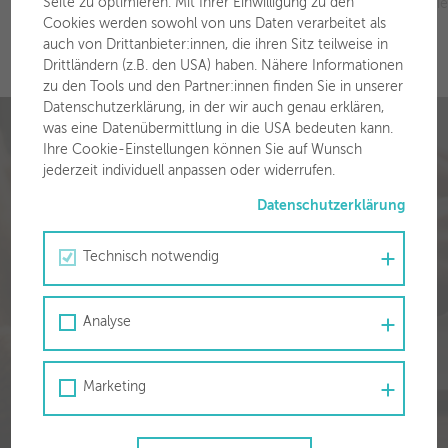
Seite zu optimieren. Mit Ihrer Einwilligung zu den
und Wörgls Bür-germeister Michael Riedhart – freuen sich über die
Cookies werden sowohl von uns Daten verarbeitet als
Nahwärmeversorgung für SPAR.
auch von Drittanbieter:innen, die ihren Sitz teilweise in
Drittländern (z.B. den USA) haben. Nähere Informationen
zu den Tools und den Partner:innen finden Sie in unserer
Datenschutzerklärung, in der wir auch genau erklären,
was eine Datenübermittlung in die USA bedeuten kann.
Kennen Sie schon unser
Ihre Cookie-Einstellungen können Sie auf Wunsch
jederzeit individuell anpassen oder widerrufen.
Kundenportal?
Datenschutzerklärung
Finden Sie hier die Übersicht zu all Ihren Rechnungen,
Produkten uvm. von den Stadtwerken Wörgl.
Technisch notwendig
Hier geht's zum Kundenportal
Analyse
Marketing