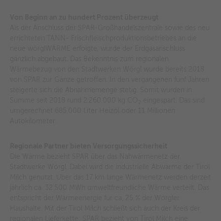
Von Beginn an zu hundert Prozent überzeugt
Als der Anschluss der SPAR-Großhandelszentrale sowie des neu
errichteten TANN- Frischfleischproduktionsbetriebes an die
neue wörglWÄRME erfolgte, wurde der Erdgasanschluss
gänzlich abgebaut. Das Bekenntnis zum regionalen
Wärmebezug von den Stadtwerken Wörgl wurde bereits 2018
von SPAR zur Gänze getroffen. In den vergangenen fünf Jahren
steigerte sich die Abnahmemenge stetig. Somit wurden in
Summe seit 2018 rund 2.260.000 kg CO
eingespart. Das sind
2
umgerechnet 685.000 Liter Heizöl oder 11 Millionen
Autokilometer.
Regionale Partner bieten Versorgungssicherheit
Die Wärme bezieht SPAR über das Nahwärmenetz der
Stadtwerke Wörgl. Dabei wird die industrielle Abwärme der Tirol
Milch genutzt. Über das 17 km lange Wärmenetz werden derzeit
jährlich ca. 32.500 MWh umweltfreundliche Wärme verteilt. Das
entspricht der Wärmeenergie für ca. 25 % der Wörgler
Haushalte. Mit der Tirol Milch schließt sich auch der Kreis der
regionalen Lieferkette: SPAR bezieht von Tirol Milch eine