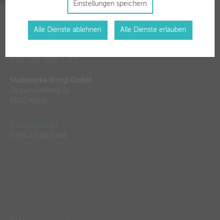
Einstellungen speichern
Alle Dienste ablehnen
Alle Dienste erlauben
Für Sie vor Ort
Stadtwerke Wörgl GmbH
Zauberwinklweg 2a
6300 Wörgl
T
050 63 00 30
F 050 63 00 3799