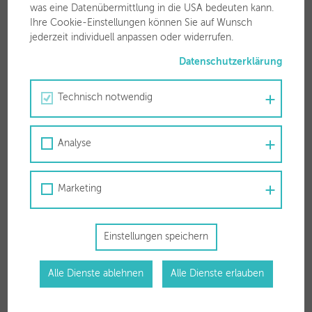
was eine Datenübermittlung in die USA bedeuten kann.
T
050 63 00 30
Ihre Cookie-Einstellungen können Sie auf Wunsch
F 050 63 00 3799
jederzeit individuell anpassen oder widerrufen.
Datenschutzerklärung
Technisch notwendig
Analyse
Öffnungszeiten
Mo-Fr
08.15 – 12.30 Uhr
Marketing
Mo-Do
14.00 – 17.00 Uhr
Weitere Termine sind gerne nach Rücksprache möglich.
Einstellungen speichern
Alle Dienste ablehnen
Alle Dienste erlauben