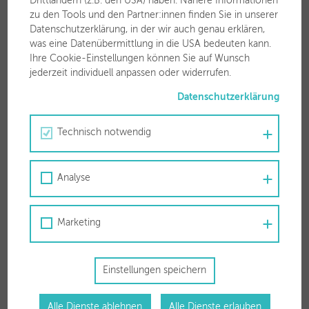
Drittländern (z.B. den USA) haben. Nähere Informationen
zu den Tools und den Partner:innen finden Sie in unserer
Stadtwerke Wörgl GmbH
Datenschutzerklärung, in der wir auch genau erklären,
Zauberwinklweg 2a
was eine Datenübermittlung in die USA bedeuten kann.
6300 Wörgl
Ihre Cookie-Einstellungen können Sie auf Wunsch
jederzeit individuell anpassen oder widerrufen.
T
050 63 00 30
Datenschutzerklärung
F 050 63 00 3799
Technisch notwendig
Analyse
Öffnungszeiten
Marketing
Mo-Fr
08.15 – 12.30 Uhr
Mo-Do
14.00 – 17.00 Uhr
Einstellungen speichern
Weitere Termine sind gerne nach Rücksprache möglich.
Alle Dienste ablehnen
Alle Dienste erlauben