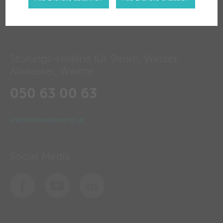
Störungs-Hotline für Strom, Wasser,
Abwasser, Wärme
050 63 00 63
stadtwerke@woergl.at
Social Media