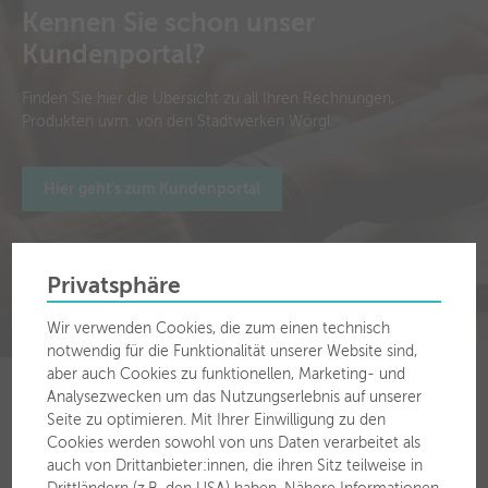
Kennen Sie schon unser
Kundenportal?
Finden Sie hier die Übersicht zu all Ihren Rechnungen,
Produkten uvm. von den Stadtwerken Wörgl.
Hier geht's zum Kundenportal
Privatsphäre
Wir verwenden Cookies, die zum einen technisch
notwendig für die Funktionalität unserer Website sind,
aber auch Cookies zu funktionellen, Marketing- und
Analysezwecken um das Nutzungserlebnis auf unserer
Seite zu optimieren. Mit Ihrer Einwilligung zu den
Cookies werden sowohl von uns Daten verarbeitet als
auch von Drittanbieter:innen, die ihren Sitz teilweise in
Für Sie vor Ort