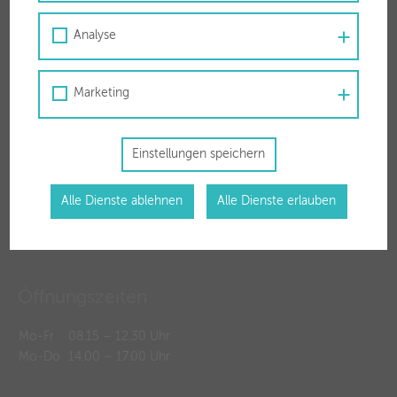
Für Sie vor Ort
Analyse
Stadtwerke Wörgl GmbH
Zauberwinklweg 2a
6300 Wörgl
Marketing
T
050 63 00 30
F 050 63 00 3799
Einstellungen speichern
Alle Dienste ablehnen
Alle Dienste erlauben
Öffnungszeiten
Mo-Fr
08.15 – 12.30 Uhr
Mo-Do
14.00 – 17.00 Uhr