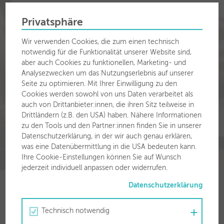
Kennen Sie schon unser
Privatsphäre
Kundenportal?
Wir verwenden Cookies, die zum einen technisch
Finden Sie hier die Übersicht zu all Ihren Rechnungen,
notwendig für die Funktionalität unserer Website sind,
Produkten uvm. von den Stadtwerken Wörgl.
aber auch Cookies zu funktionellen, Marketing- und
Analysezwecken um das Nutzungserlebnis auf unserer
Seite zu optimieren. Mit Ihrer Einwilligung zu den
Hier geht's zum Kundenportal
Cookies werden sowohl von uns Daten verarbeitet als
auch von Drittanbieter:innen, die ihren Sitz teilweise in
Drittländern (z.B. den USA) haben. Nähere Informationen
zu den Tools und den Partner:innen finden Sie in unserer
Datenschutzerklärung, in der wir auch genau erklären,
was eine Datenübermittlung in die USA bedeuten kann.
Ihre Cookie-Einstellungen können Sie auf Wunsch
jederzeit individuell anpassen oder widerrufen.
Datenschutzerklärung
Technisch notwendig